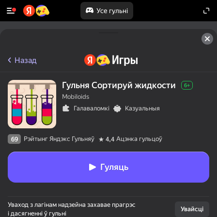
Усе гульні
Назад
Гульня Сортируй жидкости
6+
Mobiloids
Галаваломкі
Казуальныя
Рэйтынг Яндэкс Гульняў
Ацэнка гульцоў
69
4,4
Гуляць
Уваход з лагінам надзейна захавае прагрэс
Увайсці
і дасягненні ў гульні