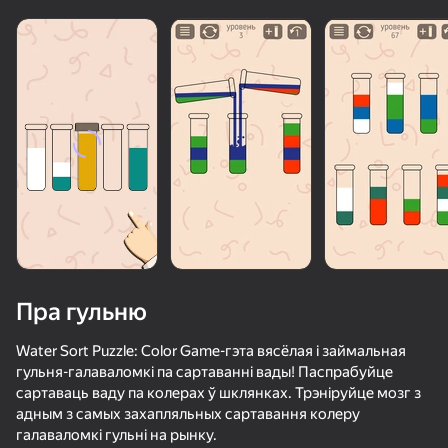
Пра гульню
Water Sort Puzzle: Color Game-гэта вясёлая і займальная
гульня-галаваломкі па сартаванні вады! Паспрабуйце
сартаваць ваду па колерах ў шклянках. Трэніруйце мозг з
50+ лепшых гульняў, у якія гуляюць

84
85
77
адным з самых захапляльных сартавання колеру
нават тыя, хто «не гуляе»
Ускользни от Лазера
Sort Water Now
Сортировка воды: Наполни и упакуй
галаваломкі гульні на рынку.