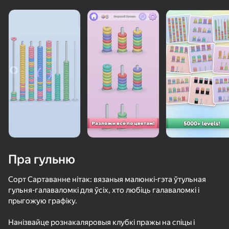
Пра гульню
Сорт Сартаванне нітак: вязаныя малюнкі-гэта ўтульная
гульня-галаваломкі для ўсіх, хто любіць галаваломкі і
прыгожую графіку.
50+ лепшых гульняў, у якія гуляюць

нават тыя, хто «не гуляе»
Нанізвайце рознакаляровыя клубкі пражы на спіцы і