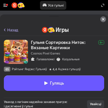
Усе гульні
Назад
Гульня Сортировка Ниток:
6+
Вязаные Картинки
Cosmos Pixel Games
Галаваломкі
Казуальныя
Рэйтынг Яндэкс Гульняў
Ацэнка гульцоў
65
4,4
Гуляць
Уваход з лагінам надзейна захавае прагрэс
Увайсці
і дасягненні ў гульні