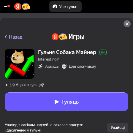
Усе гульні
Назад
Гульня Собака Майнер
6+
InterestingP
Аркады
Для хлопчыкаў
Ацэнка гульцоў
3,9
Гуляць
Уваход з лагінам надзейна захавае прагрэс
Увайсці
і дасягненні ў гульні