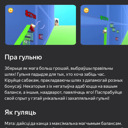
Павярніце прыладу
Гульня працуе толькі ў гарызантальнай
арыентацыі
Пра гульню
Збярыце як мага больш грошай, выбраўшы правільны
шлях! Гульня падыдзе для тых, хто хоча забіць час.
Кіруйце сабакам, пракладваючы шлях з дапамогай розных
бонусаў. Некаторыя з іх негатыўна адаб'юцца на вашым
балансе, а іншыя, наадварот, павялічаць яго! Паспрабуйце
свой спрыт у гэтай унікальнай і захапляльнай гульні!
ГУЛЯЦЬ
Як гуляць
53
49
37
56
Cookie Clicker
Stack Fire Ball
Мурино: Побег
Мэта: дайсці да канца з максімальна магчымым балансам.