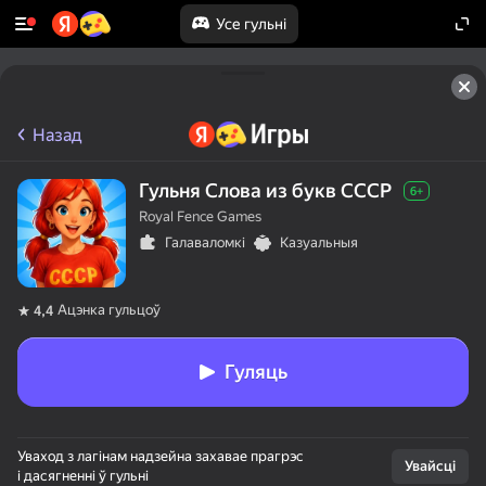
Усе гульні
Назад
Гульня Слова из букв СССР
6+
Royal Fence Games
Галаваломкі
Казуальныя
Ацэнка гульцоў
4,4
Гуляць
Уваход з лагінам надзейна захавае прагрэс
Увайсці
і дасягненні ў гульні