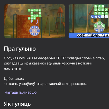
Пра гульню
Слоўная гульня з атмасферай СССР: складай словы з літар,
разгадваць крыжаванкі і адчыняй ўзроўні з ноткамі
настальгіі.
Цябе чакае:
- тысячы узроўняў з нарастаючай складанасцю
- атмасферныя савецкія лакацыі: піянерлагер, двор з
Чытаць поўнасцю
дываном, вёска ў бабулі, кінатэатр і іншыя
- унікальныя механікі падказак
56
71
58
Як гуляць
- Збярыце сваю калекцыю слоў у асабістым слоўніку і
Поиск Предметов: Журналистское Расследование
Kiss Me: Бутылочка
Слияние пузырей