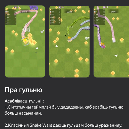
Пра гульню
Асаблівасці гульні：
1.Сінтэтычны геймплэй быў дададзены, каб зрабіць гульню
больш насычанай.
50+ лепшых гульняў, у якія гуляюць

нават тыя, хто «не гуляе»
2.Класічныя Snake Wars даюць гульцам больш уражанняў.