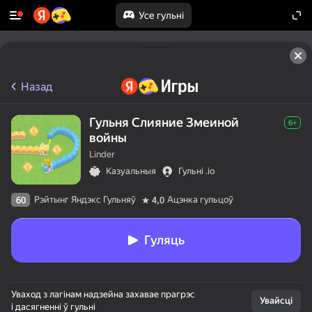
Усе гульні
Назад
Гульня Слияние Змеиной
6+
войны
Linder
Казуальныя
Гульні .io
Рэйтынг Яндэкс Гульняў
Ацэнка гульцоў
60
4,0
Гуляць
Уваход з лагінам надзейна захавае прагрэс
Увайсці
і дасягненні ў гульні