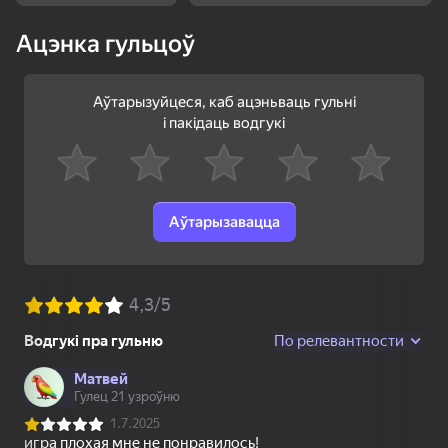
83
79
80
Ацэнка гульцоў
Болты и гайки:
Слова из слов
Разбери Кубик
сортировка
Аўтарызуйцеся, каб ацэньваць гульні
і пакідаць водгукі
72
66
84
Аўтарызавацца
Шарики - Лопай и
Линии Шарики 98
Линии 98 Классика
Взрывай!
пять в ряд
83
82
66
Маджонг: Супер
Собери Картинку
Драгоценности
Соедини
королевы