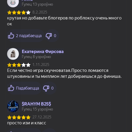
83
83
69
Рецепт Счастья
Собери цветы:
Bubble Shooter
Релакс Три в ряд
Challenge
16+
80
77
83
Нарды длинные и
Павук (1)
Тайна Самоцветов:
короткие
Ключ Сокровищ -
Три в ряд
81
83
79
Bubble Level Classic
Маджонг: тренеруй
Маджонг бесплатно
Ум