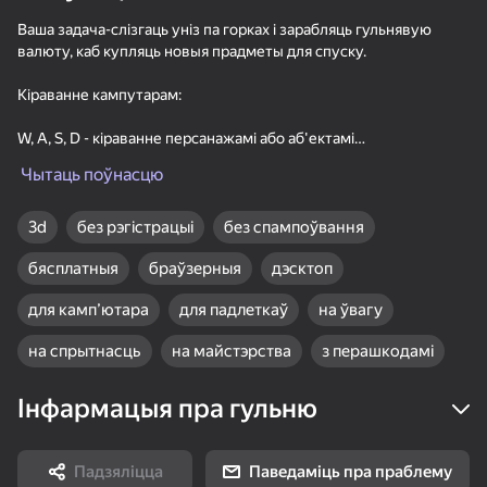
Ваша задача-слізгаць уніз па горках і зарабляць гульнявую
Ці гатовыя вы прыняць выклік і прайсці ўвесь шлях да фінішу ў
валюту, каб купляць новыя прадметы для спуску.
гэтай неверагоднай гульні?
Кіраванне кампутарам:
18+
99
76
76
W, A, S, D - кіраванне персанажамі або аб'ектамі
Gamer's Mod
Судоку Гуру -
Match Arena - Три в
Прабел-скачок
классический судоку
Ряд!
Чытаць поўнасцю
Табуляцыя-паўза
3d
без рэгістрацыі
без спампоўвання
бясплатныя
браўзерныя
дэсктоп
для камп’ютара
для падлеткаў
на ўвагу
81
84
86
Соедините фрукты:
Три в ряд: Вокруг
Маджонг Бласт
на спрытнасць
на майстэрства
з перашкодамі
Физическое
света
удаление
Інфармацыя пра гульню
Падзяліцца
Паведаміць пра праблему