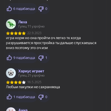
83
78
74
Пасьянс Слов
Павук (4)
Море Слов
18+
84
80
74
Стрелки: Помоги
Дурак классический
Косынка по 3 карты
этой семье
Топавая