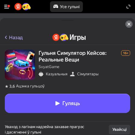
Усе гульні
Назад
Гульня Симулятор Кейсов:
16+
Реальные Вещи
SvyatGame
Казуальныя
Сімулятары
Ацэнка гульцоў
3,6
Гуляць
Уваход з лагінам надзейна захавае прагрэс
Увайсці
і дасягненні ў гульні