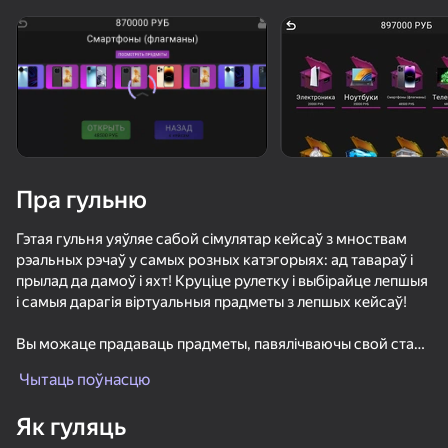
Павярніце прыладу
Гульня працуе толькі ў гарызантальнай
арыентацыі
Пра гульню
Гэтая гульня уяўляе сабой сімулятар кейсаў з мноствам
рэальных рэчаў у самых розных катэгорыях: ад тавараў і
прылад да дамоў і яхт! Круціце рулетку і выбірайце лепшыя
і самыя дарагія віртуальныя прадметы з лепшых кейсаў!
Вы можаце прадаваць прадметы, павялічваючы свой стан і
ГУЛЯЦЬ
пераходзячы ад куплі прадуктаў да куплі дамоў, ці ж вы
Чытаць поўнасцю
можаце збіраць выбітыя прадметы ў свой інвентар. Стаць
мільянерам і зарабіць грошы, прадаючы аўтамабілі і яхты!
42
48
49
Як гуляць
Падзяліся сваёй удачай з сябрамі: хай яны ўбачаць, якія
Позвони Метромену
UPGRADER 2: Получи свой первый Dragon Lore!
NFT Simulator
Stack Fire Ba