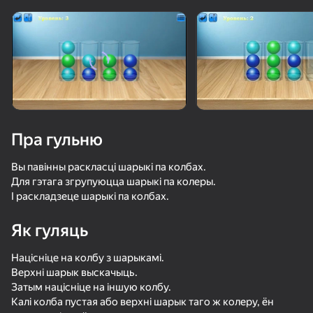
Павярніце прыладу
Гульня працуе толькі ў гарызантальнай
арыентацыі
Пра гульню
Вы павінны раскласці шарыкі па колбах.
Для гэтага згрупуюцца шарыкі па колеры.
І раскладзеце шарыкі па колбах.
Як гуляць
ГУЛЯЦЬ
Націсніце на колбу з шарыкамі.
Верхні шарык выскачыць.
74
34
Затым націсніце на іншую колбу.
Ускользни от Лазера
Water Match: ASMR Водная Сортировка
Быстрый и Толстый
Калі колба пустая або верхні шарык таго ж колеру, ён