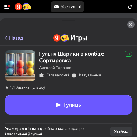
Усе гульні
Назад
Гульня Шарики в колбах:
0+
Сортировка
Алексей Таранов
Галаваломкі
Казуальныя
Ацэнка гульцоў
4,1
Гуляць
Уваход з лагінам надзейна захавае прагрэс
Увайсці
і дасягненні ў гульні