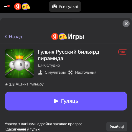
Усе гульні
Назад
Гульня Русский бильярд
18+
пирамида
ДНК Студио
Сімулятары
Настольныя
Ацэнка гульцоў
3,8
Гуляць
Уваход з лагінам надзейна захавае прагрэс
Увайсці
і дасягненні ў гульні