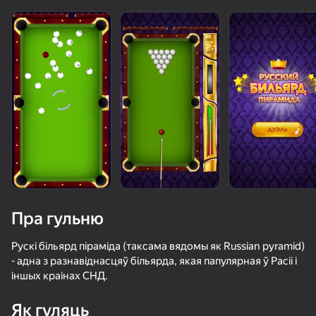
Пра гульню
Рускі більярд піраміда (таксама вядомы як Russian pyramid)
- адна з разнавіднасцяў більярда, якая папулярная ў Расіі і
іншых краінах СНД.
50+ лепшых гульняў, у якія гуляюць

нават тыя, хто «не гуляе»
Як гуляць