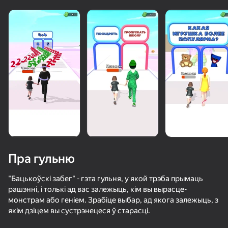
«не гуляе»
Паглядзець
Пра гульню
"Бацькоўскі забег" - гэта гульня, у якой трэба прымаць
рашэнні, і толькі ад вас залежыць, кім вы вырасце-
монстрам або геніем. Зрабіце выбар, ад якога залежыць, з
58
50+ лепшых гульняў, у якія гуляюць

55
49
68
якім дзіцем вы сустрэнецеся ў старасці.
нават тыя, хто «не гуляе»
Сальто на батуте
Water Flip
Become a Queen