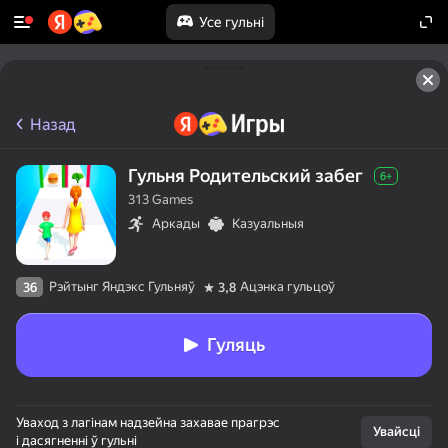
Усе гульні
Назад
Гульня Родительский забег
6+
313 Games
Аркады
Казуальныя
Рэйтынг Яндэкс Гульняў
Ацэнка гульцоў
36
3,8
Гуляць
50+ лепшых гульняў,

Уваход з лагінам надзейна захавае прагрэс
у якія гуляюць

Увайсці
і дасягненні ў гульні
нават тыя, хто
