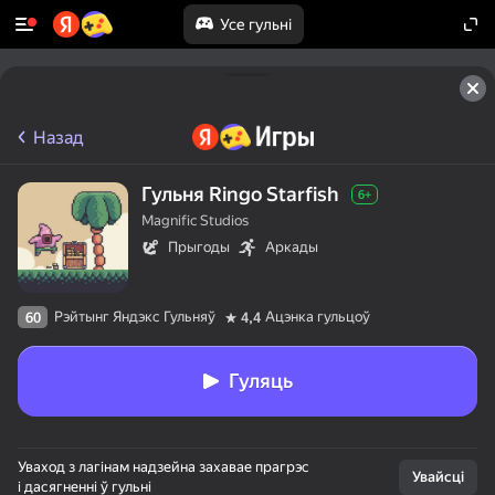
Усе гульні
Назад
Гульня Ringo Starfish
6+
Magnific Studios
Прыгоды
Аркады
Рэйтынг Яндэкс Гульняў
Ацэнка гульцоў
60
4,4
Гуляць
Уваход з лагінам надзейна захавае прагрэс
Увайсці
і дасягненні ў гульні