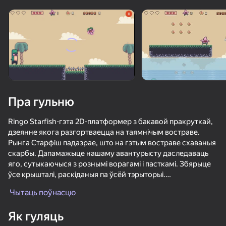
Павярніце прыладу
Гульня працуе толькі ў гарызантальнай
арыентацыі
Пра гульню
Ringo Starfish-гэта 2D-платформер з бакавой пракруткай,
дзеянне якога разгортваецца на таямнічым востраве.
Рынга Старфіш падазрае, што на гэтым востраве схаваныя
скарбы. Дапамажыце нашаму авантурысту даследаваць
яго, сутыкаючыся з рознымі ворагамі і пасткамі. Збярыце
ўсе крышталі, раскіданыя па ўсёй тэрыторыі.
ГУЛЯЦЬ
Выкарыстоўвайце агнявую моц Рынга, яго ўменне
Чытаць поўнасцю
плаваць і сілу непераможнасці, каб пераадолець усе
36
60
50
перашкоды. Пры неабходнасці скарыстайцеся
Як гуляць
Apple Worm
інструментам праверкі, які прысутнічае на ўсіх узроўнях.
Шахматы с дробовиком
Бро и странная семейка
Чилловый П