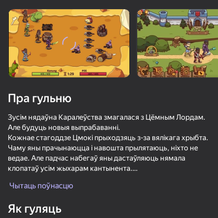
Павярніце прыладу
Гульня працуе толькі ў гарызантальнай
арыентацыі
Пра гульню
Зусім нядаўна Каралеўства змагалася з Цёмным Лордам.
Але будуць новыя выпрабаванні.
Кожнае стагоддзе Цмокі прыходзяць з-за вялікага хрыбта.
Чаму яны прачынаюцца і навошта прылятаюць, ніхто не
ведае. Але падчас набегаў яны дастаўляюць нямала
клопатаў усім жыхарам кантынента.
ГУЛЯЦЬ
Існуе павер'е, што драконаў можна прыручыць і
Чытаць поўнасцю
выкарыстоўваць на карысць усяго свету. Але для гэтага
72
69
72
60
трэба ведаць сапраўднае значэнне іх з'яўлення. Што яны
Як гуляць
Dragon King
шукаюць? Чаго яны прагнуць? Прыйшоў час высветліць.
Битва Юрского Периода! Эволюция Динозавров!
Fish IO: Be the King