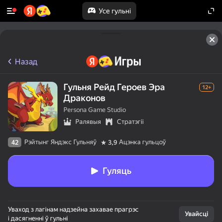
Усе гульні
Назад
Гульня Рейд Героев Эра
12+
Драконов
Persona Game Studio
Ралявыя
Стратэгіі
Рэйтынг Яндэкс Гульняў
Ацэнка гульцоў
42
3,9
Гуляць
Уваход з лагінам надзейна захавае прагрэс
Увайсці
і дасягненні ў гульні