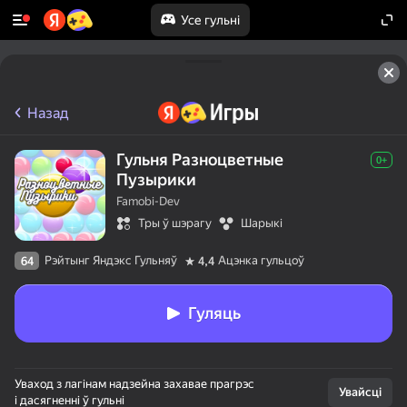
Усе гульні
Назад
Гульня Разноцветные
0+
Пузырики
Famobi-Dev
Тры ў шэрагу
Шарыкі
Рэйтынг Яндэкс Гульняў
Ацэнка гульцоў
64
4,4
Гуляць
Уваход з лагінам надзейна захавае прагрэс
Увайсці
і дасягненні ў гульні