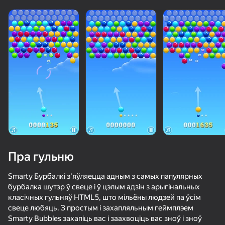
Пра гульню
Smarty Бурбалкі з'яўляецца адным з самых папулярных
бурбалка шутэр ў свеце і ў цэлым адзін з арыгінальных
класічных гульняў HTML5, што мільёны людзей па ўсім
60
71
свеце любяць. З простым і захапляльным геймплэем
Agartime
Красный Шарик Убегает
Лабубу мир: Соедини их всех!
Smarty Bubbles захапіць вас і заахвоціць вас зноў і зноў