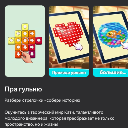
Пра гульню
Разбери стрелочки - собери историю
Окунитесь в творческий мир Кати, талантливого
80
85
90
молодого дизайнера, которая преображает не только
Котики и Золотишко
Сортировка винтов: спасти птиц
Котодоку: Котики и Логика
пространство, но и жизнь!