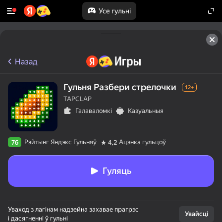
Усе гульні
Назад
Гульня Разбери стрелочки
12+
TAPCLAP
Галаваломкі
Казуальныя
Рэйтынг Яндэкс Гульняў
Ацэнка гульцоў
76
4,2
Гуляць
Уваход з лагінам надзейна захавае прагрэс
Увайсці
і дасягненні ў гульні