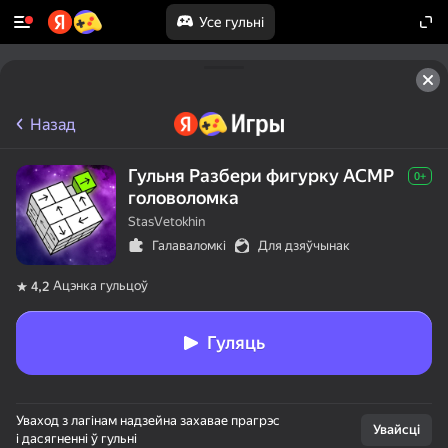
Усе гульні
Назад
Гульня Разбери фигурку АСМР
0+
головоломка
StasVetokhin
Галаваломкі
Для дзяўчынак
Ацэнка гульцоў
4,2
Гуляць
Уваход з лагінам надзейна захавае прагрэс
Увайсці
і дасягненні ў гульні