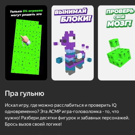
Пра гульню
Искал игру, где можно расслабиться и проверить IQ
одновременно? Эта АСМР игра-головоломка - то, что
нужно! Разбери десятки фигурок и забавных персонажей.
50+ лепшых гульняў, у якія гуляюць

37
56
55
Брось вызов своей логике!
нават тыя, хто «не гуляе»
Майнкрафт Пазлы: Головоломка
Меч ІА
Коллекция Пасьянсов