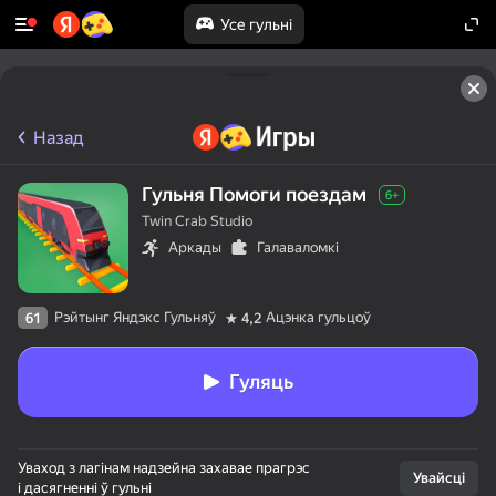
Усе гульні
Назад
Гульня Помоги поездам
6+
Twin Crab Studio
Аркады
Галаваломкі
Рэйтынг Яндэкс Гульняў
Ацэнка гульцоў
61
4,2
Гуляць
Уваход з лагінам надзейна захавае прагрэс
Увайсці
і дасягненні ў гульні