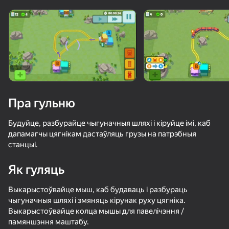
Павярніце прыладу
Гульня працуе толькі ў гарызантальнай
арыентацыі
Пра гульню
Будуйце, разбурайце чыгуначныя шляхі і кіруйце імі, каб
дапамагчы цягнікам дастаўляць грузы на патрэбныя
станцыі.
Як гуляць
ГУЛЯЦЬ
Выкарыстоўвайце мыш, каб будаваць і разбураць
чыгуначныя шляхі і змяняць кірунак руху цягніка.
63
70
73
72
Выкарыстоўвайце колца мышы для павелічэння /
Ломай и Круши
Pixel Car Racer
Симулятор дальнобоя
памяншэння маштабу.