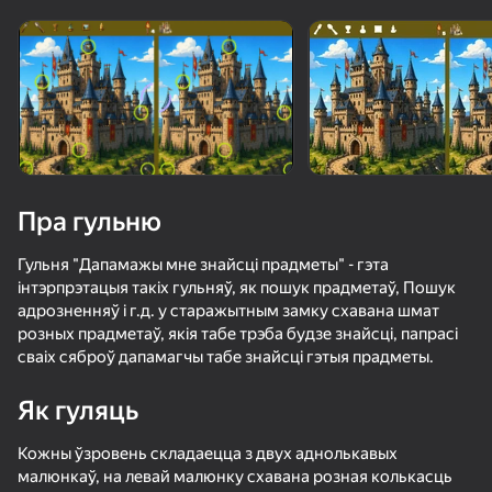
Павярніце прыладу
Гульня працуе толькі ў гарызантальнай
арыентацыі
Загрузка
Пра гульню
Гульня "Дапамажы мне знайсці прадметы" - гэта
інтэрпрэтацыя такіх гульняў, як пошук прадметаў, Пошук
адрозненняў і г.д. у старажытным замку схавана шмат
розных прадметаў, якія табе трэба будзе знайсці, папрасі
сваіх сяброў дапамагчы табе знайсці гэтыя прадметы.
ГУЛЯЦЬ
Як гуляць
Кожны ўзровень складаецца з двух аднолькавых
малюнкаў, на левай малюнку схавана розная колькасць