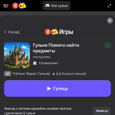
Усе гульні
Назад
Гульня Помоги найти
6+
предметы
martgames
Галаваломкі
Рэйтынг Яндэкс Гульняў
Ацэнка гульцоў
47
3,3
Гуляць
Уваход з лагінам надзейна захавае прагрэс
Увайсці
і дасягненні ў гульні