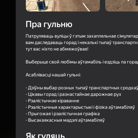
50
Рэйтын
4,2
Ацэнк
Пра гульню
Уваход з л
захавае пра
ў гульні
Патруляваць вуліцы ў гэтым захапляльнае сімулятар
вам даследаваць горад і некалькі тыпаў транспартн
тут вас ніхто не абмяжоўвае!
Выберыце свой любімы аўтамабіль і ездзіць па гора
Асаблівасці нашай гульні:
Б
- Дзіўны выбар розных тыпаў транспартных сродкаў
- Цікавы горад і разнастайнае дарожнае рух
- Рэалістычнае кіраванне
- Рэалістычныя характарыстыкі і фізіка аўтамабіляў
- Прыгожая і рэалістычная графіка
- Высакаякасныя мадэлі аўтамабіляў
Як гуляць