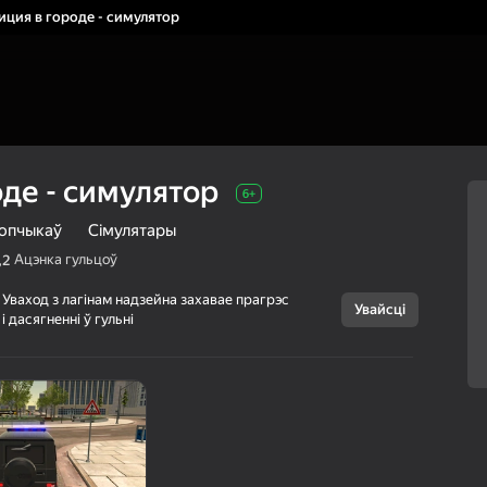
иция в городе - симулятор
де - симулятор
6+
лопчыкаў
Сімулятары
Ацэнка гульцоў
,2
Уваход з лагінам надзейна захавае прагрэс
Скасаваць
Увайсці
і дасягненні ў гульні
Полиция в
6+
городе -
симулятор
sunkenteen Games
Для хлопчыкаў
Сімулятары