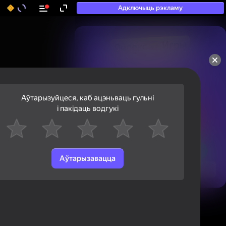
Адключыць рэкламу
50+ тап-гульняў, у якія

гуляюць нават тыя, хто

«не гуляе»
Аўтарызуйцеся, каб ацэньваць гульні
і пакідаць водгукі
Аўтарызавацца
Паглядзець