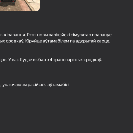
г Яндэкс Гульняў
а гульцоў
агінам надзейна
Увайсці
грэс і дасягненні
ы кіравання. Гэты новы паліцэйскі сімулятар прапануе
ых сродкаў. Кіруйце аўтамабілем па адкрытай карце,
Гуляць
дзе. У вас будзе выбар з 4 транспартных сродкаў.
ольш падрабязна аб гульні
, уключаючы расійскія аўтамабілі