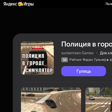
Пол
Полиция в горо
sunkenteen Games
·
Для х
Рэйтынг Яндэкс Гульняў
50
4
Гуляць