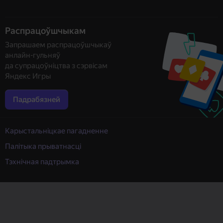
Распрацоўшчыкам
Запрашаем распрацоўшчыкаў
анлайн-гульняў
да супрацоўніцтва з сэрвісам
Яндекс Игры
Падрабязней
Карыстальніцкае пагадненне
Палітыка прыватнасці
Тэхнічная падтрымка