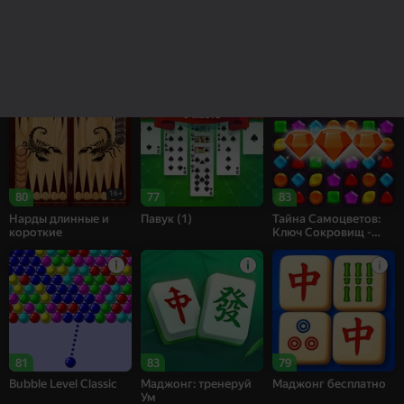
85
83
69
Рецепт Счастья
Собери цветы:
Bubble Shooter
Релакс Три в ряд
Challenge
16+
80
77
83
Нарды длинные и
Павук (1)
Тайна Самоцветов:
короткие
Ключ Сокровищ -
Три в ряд
81
83
79
Bubble Level Classic
Маджонг: тренеруй
Маджонг бесплатно
Ум