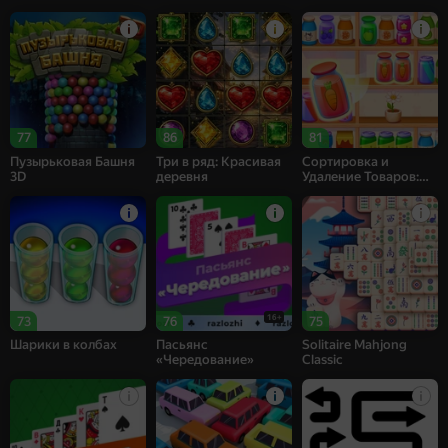
77
86
81
Пузырьковая Башня
Три в ряд: Красивая
Сортировка и
3D
деревня
Удаление Товаров:
Матч 3
16+
73
76
75
Шарики в колбах
Пасьянс
Solitaire Mahjong
«Чередование»
Classic