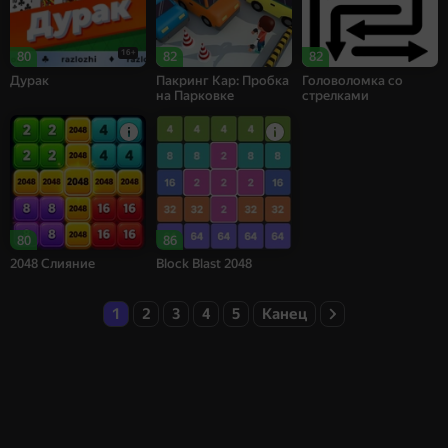
16+
80
82
82
Дурак
Пакринг Кар: Пробка
Головоломка со
на Парковке
стрелками
80
86
2048 Слияние
Block Blast 2048
1
2
3
4
5
Канец