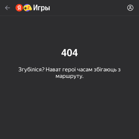
Знайсці
Знайсці гульню або жанр
Яндекс Игры
Рэкамендуем
404
Згубіліся? Нават героі часам збігаюць з
маршруту.
16+
85
80
83
Пасьянс «Паук» (1, 2,
Слова из слова
Скайдом - Три в Ряд!
4 масти)
Топавая