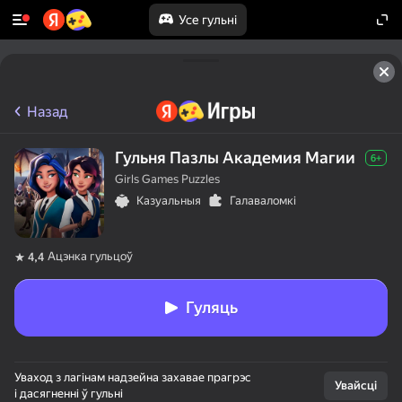
Усе гульні
Назад
Гульня Пазлы Академия Магии
6+
Girls Games Puzzles
Казуальныя
Галаваломкі
Ацэнка гульцоў
4,4
Гуляць
Уваход з лагінам надзейна захавае прагрэс
Увайсці
і дасягненні ў гульні