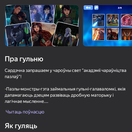
Павярніце прыладу
Гульня працуе толькі ў гарызантальнай
арыентацыі
Пра гульню
Сардэчна запрашаем у чароўны свет "акадэміі чараўніцтва
пазлаў"!
-Пазлы-монстры-гэта займальныя гульні-галаваломкі, якія
дапамагаюць дзецям развіваць дробную маторыку і
лагічнае мысленне.
ГУЛЯЦЬ
- У гульні прадстаўлена мноства маляўнічых чароўных
Чытаць поўнасцю
сцэн, якія захопяць дзяцей усіх узростаў.
- Гульні-пазлы бываюць розных узроўняў складанасці,
Як гуляць
таму кожны знойдзе сабе занятак па душы.