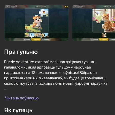
«не гуляе»
Паглядзець
Пра гульню
Puzzle Adventure-гэта займальная дзіцячая гульня-
галаваломкі, якая адправіць гульцоў у чароўнае
падарожжа па 12 тэматычных кіраўнікам! Збіраючы
прыгожыя карцінкі з кавалачкаў, вы будзеце трэніраваць
сваю логіку і ўвага, адкрываючы новыя ўзроўні і кіраўніка.
У гульні ёсць 120 унікальных узроўняў з павелічэннем
Чытаць поўнасцю
складанасці, пачынаючы ад простых галаваломак памерам
42
50+ лепшых гульняў, у якія гуляюць

48
42
2 × 2 для маладых гульцоў да складаных галаваломак
нават тыя, хто «не гуляе»
Як гуляць
памерам 5 × 5 для вопытных аматараў галаваломак.
Позвони Метромену
Собери золото: нубик против всех!!
Пьяный Рэгдолл: Поход в Ларек
ММ2 LeapLa