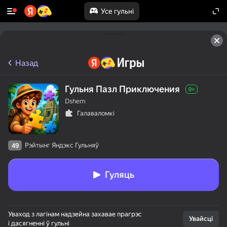
Усе гульні
Назад
Гульня Пазл Приключения
0+
Dshem
Галаваломкі
Рэйтынг Яндэкс Гульняў
49
Гуляць
50+ лепшых гульняў,

Уваход з лагінам надзейна захавае прагрэс
у якія гуляюць

Увайсці
і дасягненні ў гульні
нават тыя, хто
