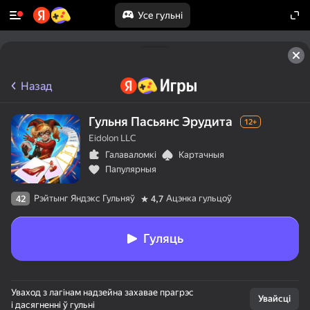
Усе гульні
Назад
Гульня Пасьянс Эрудита
12+
Eidolon LLC
Галаваломкі
Картачныя
Папулярныя
Рэйтынг Яндэкс Гульняў
Ацэнка гульцоў
42
4,7
Гуляць
Уваход з лагінам надзейна захавае прагрэс
Увайсці
і дасягненні ў гульні