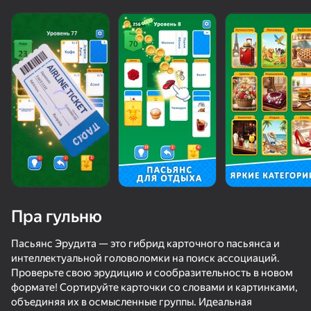
Пра гульню
Пасьянс Эрудита — это гибрид карточного пасьянса и
интеллектуальной головоломки на поиск ассоциаций.
Проверьте свою эрудицию и сообразительность в новом
42
50+ лепшых гульняў, у якія гуляюць

39
38
42
формате! Сортируйте карточки со словами и картинками,
нават тыя, хто «не гуляе»
Позвони Метромену
I Am Security
Эволюция Brainrot: Кликер
объединяя их в осмысленные группы. Идеальная