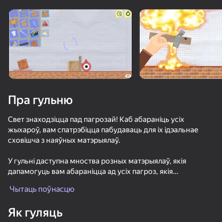
Павярніце прыладу
Гульня працуе толькі ў гарызантальнай
арыентацыі
Пра гульню
Свет знаходзіцца пад пагрозай! Каб абараніць усіх
жыхароў, вам спатрэбіцца пабудаваць для іх ідэальнае
сховішча з наяўных матэрыялаў.
У гульні даступна мноства розных матэрыялаў, якія
дапамогуць вам абараніцца ад усіх пагроз, якія
ГУЛЯЦЬ
падсцерагаюць гэты свет!
Чытаць поўнасцю
59
57
55
63
Як гуляць
Майнкрафт Дробилка
Сломай Бедрок!
Позвони Sprunki Incredibox сейчас!