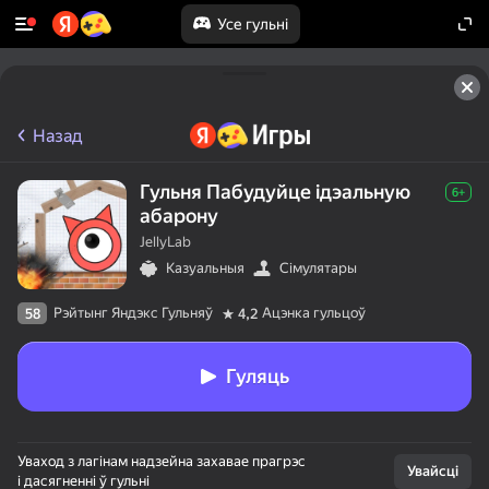
Усе гульні
Назад
Гульня Пабудуйце ідэальную
6+
абарону
JellyLab
Казуальныя
Сімулятары
Рэйтынг Яндэкс Гульняў
Ацэнка гульцоў
58
4,2
Гуляць
Уваход з лагінам надзейна захавае прагрэс
Увайсці
і дасягненні ў гульні