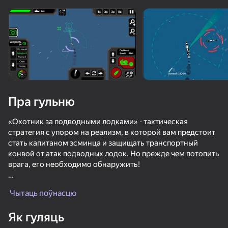
Павярніце прыладу
Гульня працуе толькі ў гарызантальнай
арыентацыі
Пра гульню
«Охотник за подводными лодками» - тактическая
стратегия с упором на реализм, в которой вам предстоит
стать капитаном эсминца и защищать транспортный
конвой от атак подводных лодок. Но прежде чем потопить
врага, его необходимо обнаружить!
ГУЛЯЦЬ
Особенности игры:
Чытаць поўнасцю
- Сложная симуляция морского боя эсминца против
подводных лодок.
53
Як гуляць
- Реалистичные системы обнаружения целей: сонар
Ускользни от Лазера
Стреляй по бутылкам
Will it Crush? Кликер Дробилка