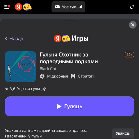
Усе гульні
Назад
Гульня Охотник за
12+
подводными лодками
Black Cat
Мідкорныя
Стратэгіі
Ацэнка гульцоў
3,6
Гуляць
Уваход з лагінам надзейна захавае прагрэс
Увайсці
і дасягненні ў гульні