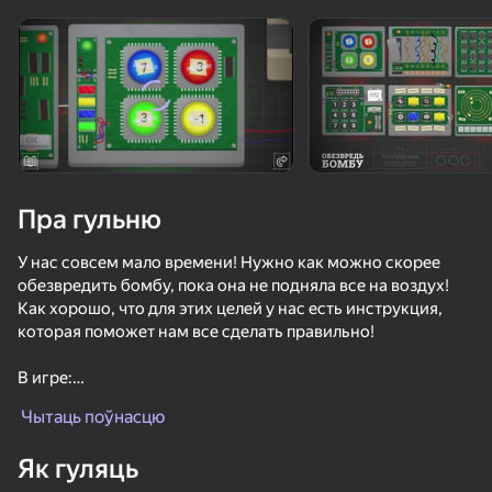
Павярніце прыладу
Гульня працуе толькі ў гарызантальнай
арыентацыі
Пра гульню
У нас совсем мало времени! Нужно как можно скорее
обезвредить бомбу, пока она не подняла все на воздух!
Как хорошо, что для этих целей у нас есть инструкция,
которая поможет нам все сделать правильно!
В игре:
ГУЛЯЦЬ
- Увлекательный геймплей!
Чытаць поўнасцю
- Интерактивная инструкция по обезвреживанию
модулей!
29
47
Як гуляць
- 8 новых модулей-головоломок (уникальные решения и
Красный Шарик Убегает
Перемести линии: Спасай
Тап-баскет: Забивай в кольцо!
Блок Стек