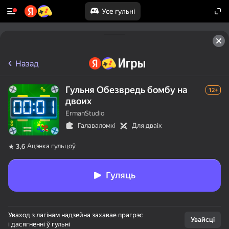
Усе гульні
Назад
Гульня Обезвредь бомбу на
12+
двоих
ErmanStudio
Галаваломкі
Для дваіх
Ацэнка гульцоў
3,6
Гуляць
Уваход з лагінам надзейна захавае прагрэс
Увайсці
і дасягненні ў гульні