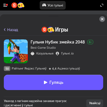
Усе гульні
Назад
Гульня Нубик змейка 2048
6+
Best Game Studio
Казуальныя
Гульні .io
Рэйтынг Яндэкс Гульняў
Ацэнка гульцоў
50
4,4
Гуляць
Уваход з лагінам надзейна захавае прагрэс
Увайсці
і дасягненні ў гульні