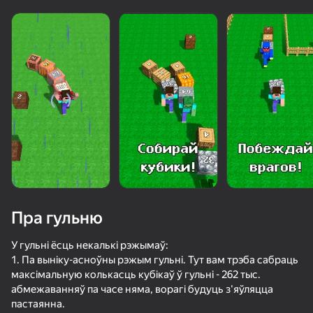
Пра гульню
У гульні ёсць некалькі рэжымаў:
1. Па выніку-асноўны рэжым гульні. Тут вам трэба сабраць
максімальную колькасць кубікаў ў гульні - 262 тыс.
85
50+ лепшых гульняў, у якія гуляюць

82
76
64
абмежаванняў па часе няма, ворагі будуць з'яўляцца
нават тыя, хто «не гуляе»
Паркур Онлайн
Скайварс Онлайн
Ультра плейграунд: военный мод
пастаянна.