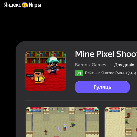
Mine Pixel Shoo
Baronix Games
·
Для дваіх
Рэйтынг Яндэкс Гульняў
71
4
Гуляць