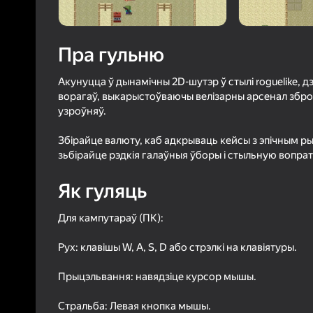
71
Рэйтын
4,3
Ацэнк
Уваход з л
Пра гульню
захавае пра
ў гульні
Акунуцца ў дынамічны 2D-шутэр ў стылі roguelike, 
ворагаў, выкарыстоўваючы велізарны арсенал зброі
узроўняў.
Збірайце валюту, каб адкрываць кейсы з эпічным ры
зьбірайце рэдкія галаўныя ўборы і стыльную вопра
Б
Як гуляць
Для кампутараў (ПК):
Рух: клавішы W, A, S, D або стрэлкі на клавіятуры.
Прыцэльвання: навядзіце курсор мышы.
Стральба: Левая кнопка мышы.