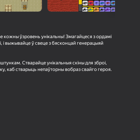
г Яндэкс Гульняў
а гульцоў
агінам надзейна
Увайсці
грэс і дасягненні
дзе кожны ўзровень унікальны! Змагайцеся з ордамі
, і выжывайце ў свеце з бясконцай генерацыяй
Гуляць
штункам. Стварайце унікальныя скіны для зброі,
тку, каб стварыць непаўторны вобраз свайго героя.
ольш падрабязна аб гульні