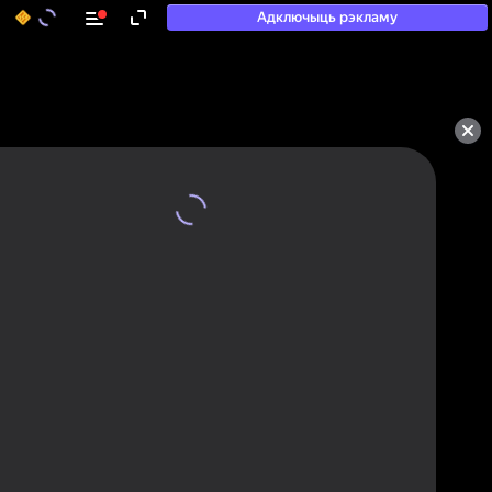
Адключыць рэкламу
50+ тап-гульняў, у якія

гуляюць нават тыя, хто

«не гуляе»
Паглядзець