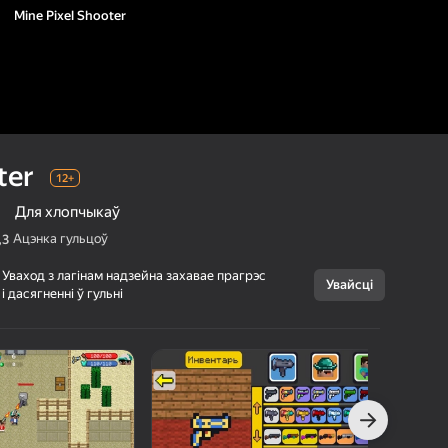
Mine Pixel Shooter
ter
12+
Для хлопчыкаў
Ацэнка гульцоў
,3
Уваход з лагінам надзейна захавае прагрэс
Увайсці
Скасаваць
і дасягненні ў гульні
Mine Pixel
12+
Shooter
Baronix Games
Для дваіх
Для хлопчыкаў