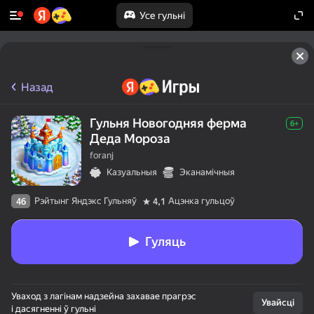
Усе гульні
Назад
Гульня Новогодняя ферма
6+
Деда Мороза
foranj
Казуальныя
Эканамічныя
Рэйтынг Яндэкс Гульняў
Ацэнка гульцоў
46
4,1
Гуляць
Уваход з лагінам надзейна захавае прагрэс
Увайсці
і дасягненні ў гульні