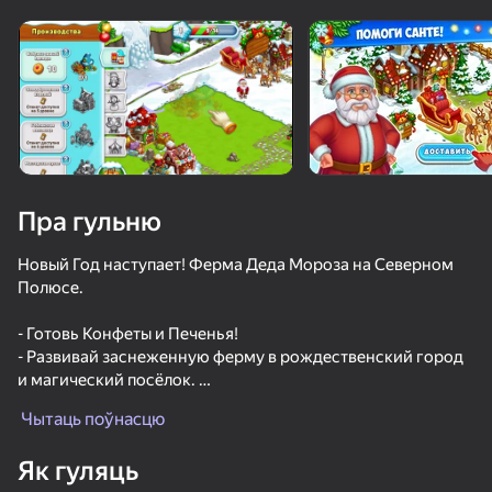
Павярніце прыладу
Гульня працуе толькі ў гарызантальнай
арыентацыі
Пра гульню
Новый Год наступает! Ферма Деда Мороза на Северном
Полюсе.
- Готовь Конфеты и Печенья!
- Развивай заснеженную ферму в рождественский город
и магический посёлок.
ГУЛЯЦЬ
- Расширь мастерскую Санта Клауса из фермы до
Чытаць поўнасцю
магического городка.
76
82
- Строй заснеженный городок и помоги Деду Морозу с
Як гуляць
подарками для детей.
Слияние Элементалей: Защита Замка
Сортировка Винтов 3D
Дота Кликер