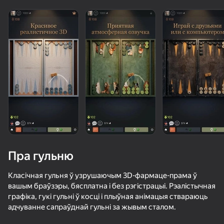
Пра гульню
Класічная гульня ў узрушаючым 3D-фармаце-прама ў
вашым браўзэры, бясплатна і без рэгістрацыі. Рэалістычная
графіка, гукі гульні ў косці і плыўная анімацыя ствараюць
53
73
68
76
адчуванне сапраўднай гульні за жывым сталом.
Cookie Clicker
Мои Шахматы
Шашки+
Покер онла