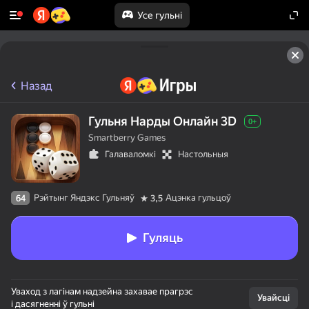
Усе гульні
Назад
Гульня Нарды Онлайн 3D
0+
Smartberry Games
Галаваломкі
Настольныя
Рэйтынг Яндэкс Гульняў
Ацэнка гульцоў
64
3,5
Гуляць
Уваход з лагінам надзейна захавае прагрэс
Увайсці
і дасягненні ў гульні