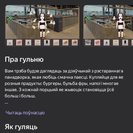
Павярніце прыладу
Гульня працуе толькі ў гарызантальнай
арыентацыі
Пра гульню
Вам трэба будзе даглядаць за дзяўчынай з рэстараннага
панадворка, якая любіць смачна паесці. Купляйце для яе
розныя прадукты: бургеры, бульба фры, напоі і многае
іншае. З кожнай порцыяй яе жывоцік становіцца ўсё
больш і больш.
ГУЛЯЦЬ
Навошта гэта трэба? Чым буйней кухонны камбайн, тым
Чытаць поўнасцю
больш каштоўных "прадуктаў" ён вырабляе. А яны, у сваю
чаргу, прыносяць вам грошы. На заробленыя манеты вы
53
42
Як гуляць
купляеце новае, яшчэ больш смачнае страва.
Cookie Clicker
Свадебная история Софии
Позвони Метромену