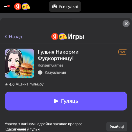
Усе гульні
Назад
Гульня Накорми
12+
Фудкортницу!
RonsemGames
Казуальныя
Ацэнка гульцоў
4,0
Гуляць
Уваход з лагінам надзейна захавае прагрэс
Увайсці
і дасягненні ў гульні