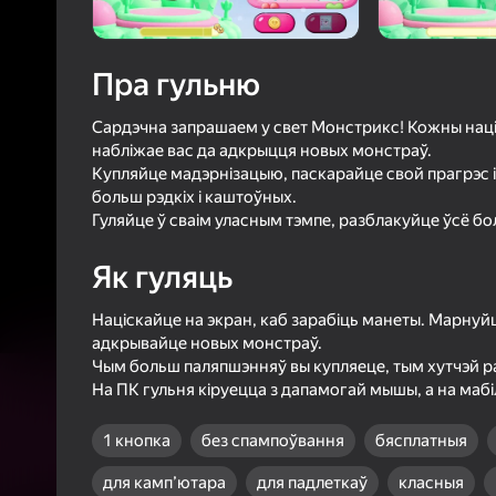
4,4
Ацэнк
Уваход з л
Пра гульню
захавае пра
ў гульні
Сардэчна запрашаем у свет Монстрикс! Кожны наці
набліжае вас да адкрыцця новых монстраў.
Купляйце мадэрнізацыю, паскарайце свой прагрэс і
больш рэдкіх і каштоўных.
Гуляйце ў сваім уласным тэмпе, разблакуйце ўсё бо
Як гуляць
Б
Націскайце на экран, каб зарабіць манеты. Марнуйц
адкрывайце новых монстраў.
Чым больш паляпшэнняў вы купляеце, тым хутчэй р
На ПК гульня кіруецца з дапамогай мышы, а на маб
1 кнопка
без спампоўвання
бясплатныя
для камп’ютара
для падлеткаў
класныя