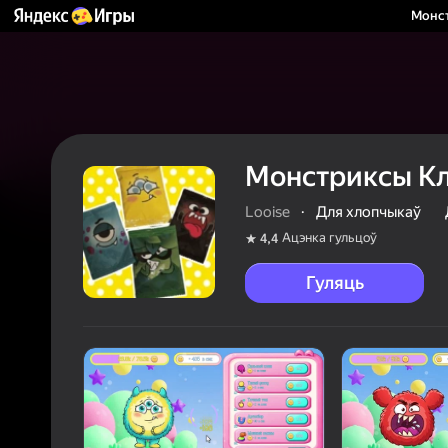
Монст
Монстриксы Кл
Looise
·
Для хлопчыкаў
Ацэнка гульцоў
4,4
Гуляць