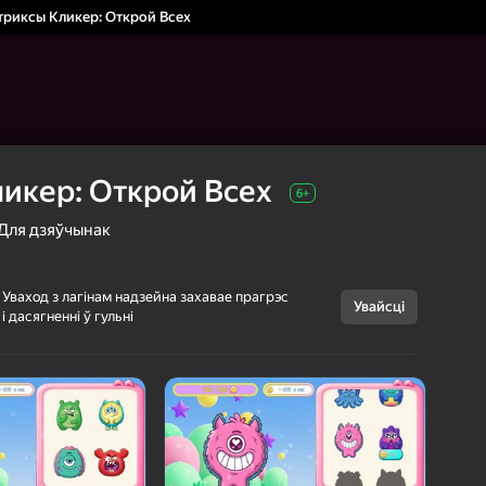
риксы Кликер: Открой Всех
икер: Открой Всех
6+
Для дзяўчынак
Уваход з лагінам надзейна захавае прагрэс
Увайсці
Скасаваць
і дасягненні ў гульні
Монстриксы
6+
Кликер: Открой
Всех
Looise
Для хлопчыкаў
Для дзяўчынак