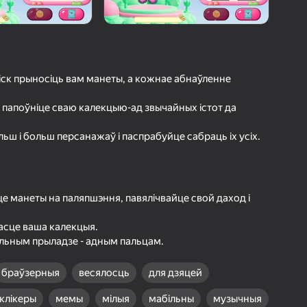
а гульцоў
агінам надзейна
Увайсці
грэс і дасягненні
ск прыносіць вам манеты, а кожнае абнаўленне
Гуляць
 папоўніце сваю калекцыю-ад звычайных істот да
льш і больш персанажаў і паспрабуйце сабраць іх усіх.
ольш падрабязна аб гульні
е манеты на паляпшэння, павялічвайце свой даход і
асце ваша калекцыя.
ільным прыладзе - адным пальцам.
браўзерныя
весялосць
для дзяцей
клікеры
мемы
мілыя
мабільны
музычныя