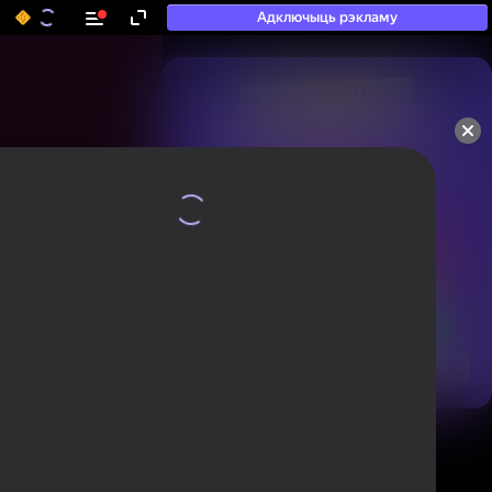
Адключыць рэкламу
50+ тап-гульняў, у якія

гуляюць нават тыя, хто

«не гуляе»
Паглядзець