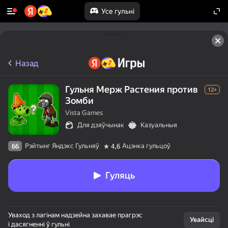
Усе гульні
Назад
Гульня Мерж Растения против
12+
Зомби
Vista Games
Для дзяўчынак
Казуальныя
Рэйтынг Яндэкс Гульняў
Ацэнка гульцоў
66
4,6
Гуляць
Уваход з лагінам надзейна захавае прагрэс
Увайсці
і дасягненні ў гульні