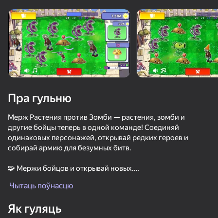
Павярніце прыладу
Гульня працуе толькі ў гарызантальнай
арыентацыі
Пра гульню
Мерж Растения против Зомби — растения, зомби и
другие бойцы теперь в одной команде! Соединяй
одинаковых персонажей, открывай редких героев и
собирай армию для безумных битв.
🧩 Мержи бойцов и открывай новых.
ГУЛЯЦЬ
🌻 Собирай коллекцию растений и зомби.
Чытаць поўнасцю
⚔️ Побеждай в битвах и зарабатывай ресурсы.
73
87
76
87
🔥 Доберись до легендарных персонажей!
Як гуляць
Пять Ночей С Фредди Плейграунд Песочница
Растения Против Зомби Гибрид История Мод
Я Монстр!