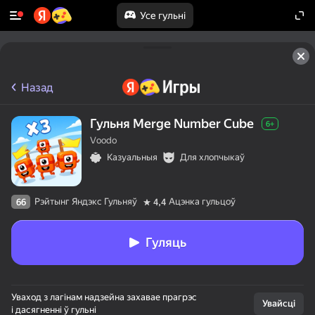
Усе гульні
Назад
Гульня Merge Number Cube
6+
Voodo
Казуальныя
Для хлопчыкаў
Рэйтынг Яндэкс Гульняў
Ацэнка гульцоў
66
4,4
Гуляць
Уваход з лагінам надзейна захавае прагрэс
Увайсці
і дасягненні ў гульні