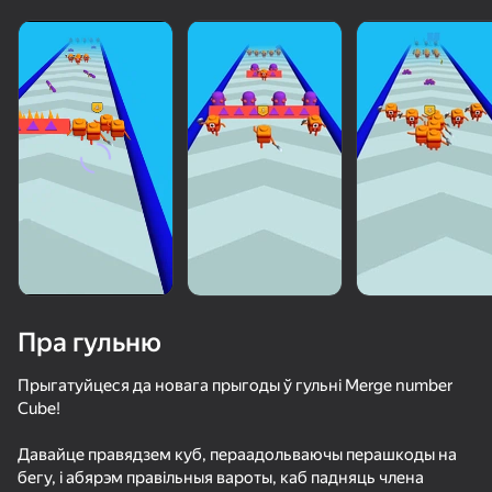
Пра гульню
Прыгатуйцеся да новага прыгоды ў гульні Merge number
Cube!
50+ лепшых гульняў, у якія гуляюць

Давайце правядзем куб, пераадольваючы перашкоды на
нават тыя, хто «не гуляе»
бегу, і абярэм правільныя вароты, каб падняць члена