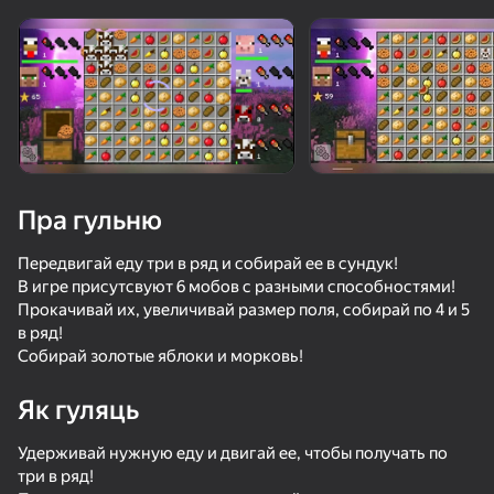
Павярніце прыладу
Гульня працуе толькі ў гарызантальнай
арыентацыі
Пра гульню
Передвигай еду три в ряд и собирай ее в сундук!
В игре присутсвуют 6 мобов с разными способностями!
Прокачивай их, увеличивай размер поля, собирай по 4 и 5
в ряд!
Собирай золотые яблоки и морковь!
ГУЛЯЦЬ
Як гуляць
Удерживай нужную еду и двигай ее, чтобы получать по
три в ряд!