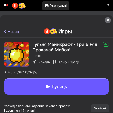
Усе гульні
Назад
Гульня Майнкрафт - Три В Ряд!
6+
Прокачай Мобов!
Jurilui
Аркады
Тры ў шэрагу
Ацэнка гульцоў
4,3
Гуляць
Уваход з лагінам надзейна захавае прагрэс
Увайсці
і дасягненні ў гульні