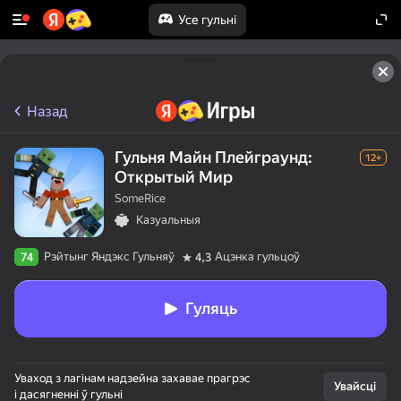
Усе гульні
Назад
Гульня Майн Плейграунд:
12+
Открытый Мир
SomeRice
Казуальныя
Рэйтынг Яндэкс Гульняў
Ацэнка гульцоў
74
4,3
Гуляць
Уваход з лагінам надзейна захавае прагрэс
Увайсці
і дасягненні ў гульні