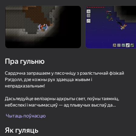
Павярніце прыладу
Гульня працуе толькі ў гарызантальнай
арыентацыі
Пра гульню
Сардэчна запрашаем у пясочніцу з рэалістычнай фізікай
Рэгдолл, дзе кожны рух здаецца жывым і
непрадказальным!
Дасьледуйце велізарны адкрыты свет, поўны таямніц,
небяспекі і магчымасцяў — ад плывучых выспаў да
ГУЛЯЦЬ
змрочных падзямелляў. Толькі вам вырашаць, як выжыць і
Чытаць поўнасцю
перамагчы!
85
81
81
83
Як гуляць
Паркур Онлайн
Вам даецца унікальны артэфакт-курсор. З яго дапамогай
DTA 6
Стик против Зомби: Стик Эпик Драки