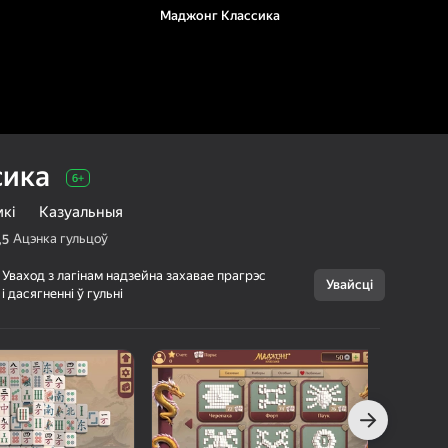
Маджонг Классика
сика
6+
кі
Казуальныя
Ацэнка гульцоў
,5
Уваход з лагінам надзейна захавае прагрэс
Увайсці
і дасягненні ў гульні
Скасаваць
Маджонг
6+
Классика
Игрунка Геймс
Галаваломкі
Казуальныя
80
Рэйтынг Яндэкс Гульняў