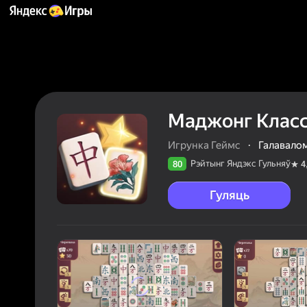
Маджонг Клас
Игрунка Геймс
·
Галавалом
Рэйтынг Яндэкс Гульняў
80
4
Гуляць