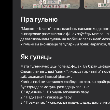
Пра гульню
"Маджонг Класік" - гэта класічны пасьянс маджонг
выпадковае размяшчэнне фішак заўсёды мае рашэн
дазваляючы вам гуляць на любімых палях неабмеж
У гульні вы знойдзеце папулярныя поля: Чарапаха, Ф
Як гуляць
Мэта гульні-ачысціць поле ад фішак. Выбірайце фішк
Спецыяльныя фішкі "кветкі" лічацца парнымі, а" пор
заблакаваная іншымі фішкамі.
Калі на полі не засталося свабодных пар, вы прайгра
Бустэры дапамогуць разгадаць пасьянс:
1)" Адмяніць " - Вярнуць апошнюю пару.
2)" Падказка " - паказаць пару.
3)" Пражэктар " - спрасціць пошук фішак, даступных