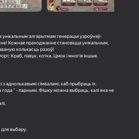
4,5
Ацэнка гульцоў
Уваход з лагінам надзейна
Увайсці
захавае прагрэс і дасягненні
ў гульні
 з унікальным алгарытмам генерацыі узроўняў-
не! Кожнае праходжанне становіцца унікальным,
Гуляць
аваную колькасць разоў!
орт, Краб, павук, котка, Цмок і многія іншыя.
Больш падрабязна аб гульні
і з аднолькавымі сімваламі, каб прыбраць іх.
ы года " - парнымі. Фішку можна выбраць, калі яна не
лі.
 для выбару.