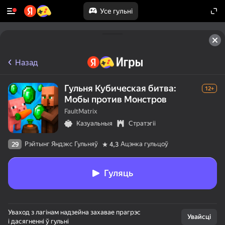
Усе гульні
Назад
Гульня Кубическая битва:
12+
Мобы против Монстров
FaultMatrix
Казуальныя
Стратэгіі
Рэйтынг Яндэкс Гульняў
Ацэнка гульцоў
29
4,3
Гуляць
Уваход з лагінам надзейна захавае прагрэс
Увайсці
і дасягненні ў гульні