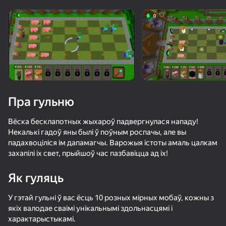
Павярніце прыладу
Гульня працуе толькі ў гарызантальнай
арыентацыі
Пра гульню
Вёска бесклапотных жыхароў падвергнулася нападу!
Некалькі гадоў яны былі ў поўным роспачы, але вы
падахвоціліся ім дапамагчы. Варожыя істоты амаль цалкам
захапілі іх свет, прыйшоў час пазбавіцца ад іх!
Як гуляць
ГУЛЯЦЬ
У гэтай гульні ў вас ёсць 10 розных мірных мобаў, кожны з
58
65
66
49
якіх валодае сваімі унікальнымі здольнасцямі і
Майн: Творческий Режим Онлайн
99 Ночей в Лесу с Нубиком и Профессионалом!
Майнкрафт Песочница: Плейграунд Рэгдолл
характарыстыкамі.