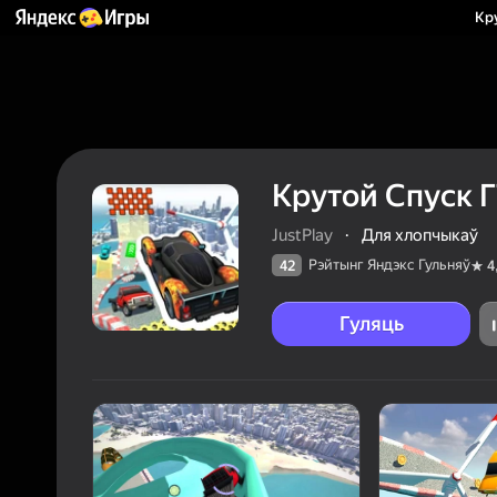
Кр
Крутой Спуск 
JustPlay
·
Для хлопчыкаў
Рэйтынг Яндэкс Гульняў
42
4
Гуляць
42
Рэйтын