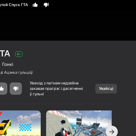
утой Спуск ГТА
ГТА
6+
Гонкі
Ацэнка гульцоў
,4
Уваход з лагінам надзейна
захавае прагрэс і дасягненні
Увайсці
Скасаваць
ў гульні
Крутой Спуск
6+
ГТА
JustPlay
Для хлопчыкаў
Гонкі
г Яндэкс Гульняў