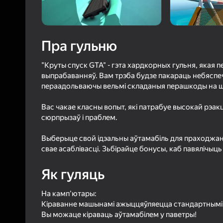
4,4
Ацэнк
Уваход з л
захавае пра
Пра гульню
ў гульні
"Круты спуск GTA" - гэта хардкорных гульня, якая 
выпрабаванняў. Вам трэба будзе пакараць небяспечн
пераадольваючы вельмі складаныя перашкоды на ш
Вас чакае класны вопыт, які патрабуе высокай рэак
сюрпрызаў і праблем.
Б
Выберыце свой ідэальны аўтамабіль для праходжанн
свае асаблівасці. Зьбірайце бонусы, каб павялічыц
Як гуляць
На камп'ютары:
Кіраванне машынамі ажыццяўляецца стандартнымі к
Вы можаце кіраваць аўтамабілем у паветры!