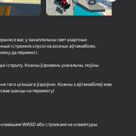
а гульцоў
агінам надзейна
Увайсці
грэс і дасягненні
перанясе вас у захапляльны свет азартных
Гуляць
ыя і стромкія спускі на розных аўтамабілях,
ляху да перамогі.
цыі і спрыту. Кожны ўзровень унікальны, поўны
ольш падрабязна аб гульні
я таго ці іншага ўзроўню. Кожны з аўтамабіляў мае
ь свае шанцы на перамогу!
лавішамі WASD або стрэлкамі на клавіятуры.