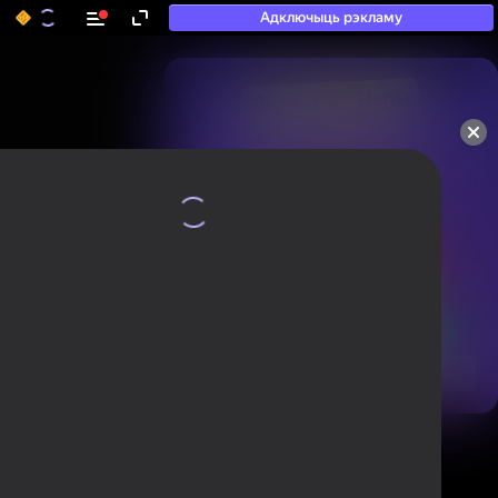
Адключыць рэкламу
50+ тап-гульняў, у якія

гуляюць нават тыя, хто

«не гуляе»
Аўтарызуйцеся, каб ацэньваць гульні
і пакідаць водгукі
Аўтарызавацца
Паглядзець