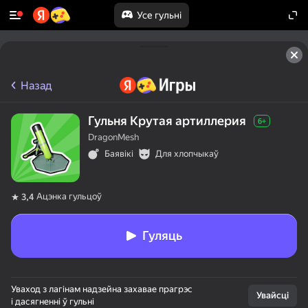
Усе гульні
Назад
Гульня Крутая артиллерия
6+
DragonMesh
Баявікі
Для хлопчыкаў
Ацэнка гульцоў
3,4
Гуляць
Уваход з лагінам надзейна захавае прагрэс
Увайсці
і дасягненні ў гульні