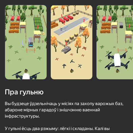
Пра гульню
Вы будзеце ўдзельнічаць у місіях па захопу варожых баз,
абароне мірных гарадоў і знішчэнню ваеннай
інфраструктуры.
50+ лепшых гульняў, у якія гуляюць

52
34
нават тыя, хто «не гуляе»
Ускользни от Лазера
Симулятор артиллериста 3D с друзьями
Стреляй по бутылкам
У гульні ёсць два рэжыму: лёгкі і складаны. Калі вы