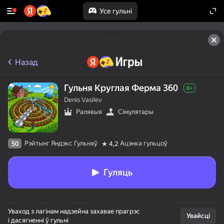
Усе гульні
Назад
Гульня Круглая Ферма 360
6+
Denis Vasilev
Ралявыя
Сімулятары
Рэйтынг Яндэкс Гульняў
Ацэнка гульцоў
50
4,2
Гуляць
Уваход з лагінам надзейна захавае прагрэс
Увайсці
і дасягненні ў гульні