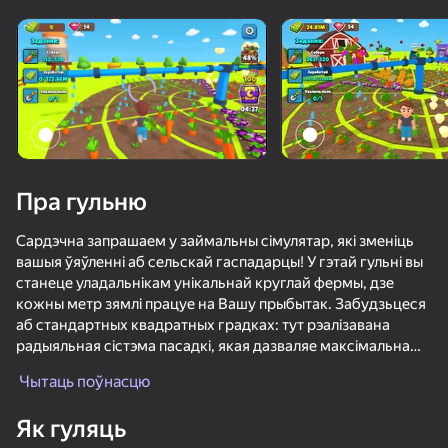
Павярніце прыладу
Гульня працуе толькі ў гарызантальнай
арыентацыі
Загрузка
Пра гульню
Сардэчна запрашаем у займальны сімулятар, які зменіць
вашыя ўяўленні аб сельскай гаспадарцы! У гэтай гульні вы
станеце уладальнікам унікальнай круглай фермы, дзе
кожны метр зямлі працуе на Вашу прыбытак. Забудзьцеся
аб стандартных квадратных градках: тут рэалізавана
радыяльная сістэма пасадкі, якая дазваляе максімальна
ГУЛЯЦЬ
эфектыўна выкарыстоўваць рэсурсы.
Чытаць поўнасцю
81
46
59
ключавыя функцыі:
Як гуляць
МКАД: вклинься в поток
Дачники
+1 Жира в Секунду! Ешь и Толстей!
Плинко Кли