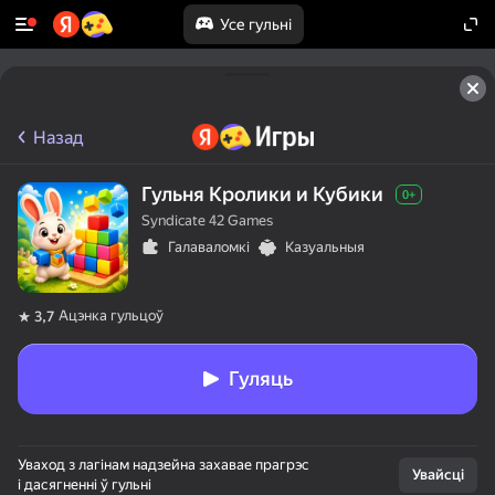
Усе гульні
Назад
Гульня Кролики и Кубики
0+
Syndicate 42 Games
Галаваломкі
Казуальныя
Ацэнка гульцоў
3,7
Гуляць
Уваход з лагінам надзейна захавае прагрэс
Увайсці
і дасягненні ў гульні