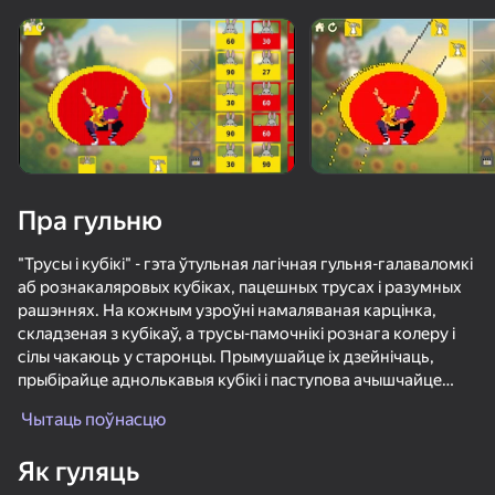
Павярніце прыладу
Гульня працуе толькі ў гарызантальнай
арыентацыі
Пра гульню
"Трусы і кубікі" - гэта ўтульная лагічная гульня-галаваломкі
аб рознакаляровых кубіках, пацешных трусах і разумных
рашэннях. На кожным узроўні намаляваная карцінка,
складзеная з кубікаў, а трусы-памочнікі рознага колеру і
сілы чакаюць у старонцы. Прымушайце іх дзейнічаць,
прыбірайце аднолькавыя кубікі і паступова ачышчайце
ГУЛЯЦЬ
гульнявое поле.
Чытаць поўнасцю
Мэта простая, але важны кожны ход: трусы могуць
84
73
Як гуляць
атакаваць толькі даступныя кубы свайго колеру, іх
Пиксельный поток
Обби на Клавишах: +1 к Скорости
Сортировка И Удаление: Забавные Птицы