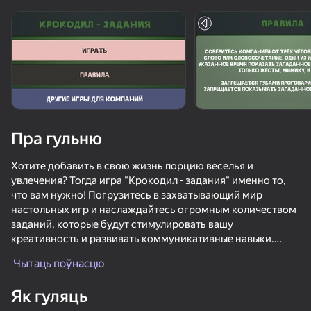
Пра гульню
Хотите добавить в свою жизнь порцию веселья и
увлечения? Тогда игра "Крокодил - задания" именно то,
что вам нужно! Погрузитесь в захватывающий мир
настольных игр и наслаждайтесь огромным количеством
заданий, которые будут стимулировать вашу
креативность и развивать коммуникативные навыки.
Забудьте о скучных вечерах и дарите себе и своим
Чытаць поўнасцю
друзьям незабываемое времяпровождение! Начните
играть прямо сейчас и позвольте себе окунуться в мир
Як гуляць
радости, смеха и безудержного веселья!