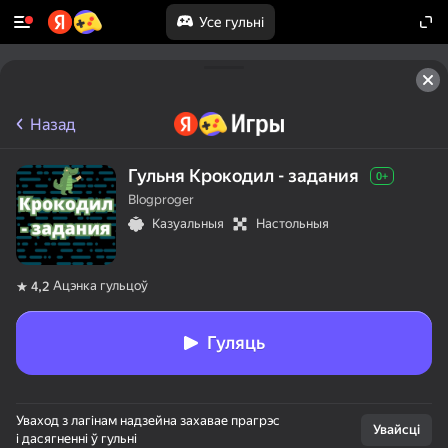
Усе гульні
Назад
Гульня Крокодил - задания
0+
Blogproger
Казуальныя
Настольныя
Ацэнка гульцоў
4,2
Гуляць
Уваход з лагінам надзейна захавае прагрэс
Увайсці
і дасягненні ў гульні