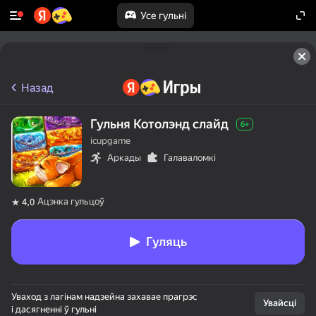
Усе гульні
Назад
Гульня Котолэнд слайд
6+
icupgame
Аркады
Галаваломкі
Ацэнка гульцоў
4,0
Гуляць
Уваход з лагінам надзейна захавае прагрэс
Увайсці
і дасягненні ў гульні