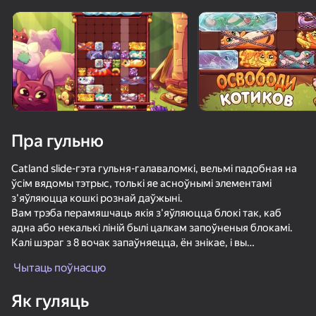
Пра гульню
Catland slide-гэта гульня-галаваломкі, вельмі падобная на
ўсім вядомы тэтрыс, толькі яе асноўнымі элементамі
з'яўляюцца кошкі рознай даўжыні.
Вам трэба перамяшчаць якія з'яўляюцца блокі так, каб
адна або некалькі ліній былі цалкам запоўненыя блокамі.
Калі шэраг з 8 вочак запаўняецца, ён знікае, і вы
атрымліваеце ачкі, а ўсё, што знаходзіцца над ім,
Чытаць поўнасцю
апускаецца на адну вочка. Чым больш запоўненых ліній -
тым больш ачкоў.
56
50+ лепшых гульняў, у якія гуляюць

66
49
58
Як гуляць
нават тыя, хто «не гуляе»
Обби, но ты Кот
Любимые Пазлы
Stack Fire Ball