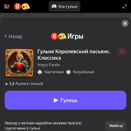
Усе гульні
Назад
Гульня Королевский пасьянс.
18+
Классика
Angry Panda
Картачныя
Казуальныя
Ацэнка гульцоў
3,8
Гуляць
Уваход з лагінам надзейна захавае прагрэс
Увайсці
і дасягненні ў гульні