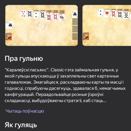
Павярніце прыладу
Гульня працуе толькі ў гарызантальнай
арыентацыі
Пра гульню
"Каралеўскі пасьянс". Classic-гэта займальная гульня, у
якой гульцы апускаюцца ў захапляльны свет картачных
галаваломак. Змагайцеся, раскладваючы карты па масці і
годнасці, спрабуючы дасягнуць, здавалася б, немагчымых
канфігурацый. Пераадольвайце розныя ўзроўні
складанасці, выбудоўваючы стратэгіі, каб стаць
ГУЛЯЦЬ
сапраўдным "каралеўскім пасьянсам". Класічны".
Чытаць поўнасцю
Дзякуючы маляўнічай графіцы і займальнаму гульнявому
працэсу Royal Solitaire абяцае стаць захапляльным
Як гуляць
выпрабаваннем для аматараў картачных гульняў.