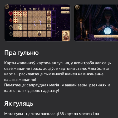
Павярніце прыладу
Гульня працуе толькі ў гарызантальнай
арыентацыі
Пра гульню
Карты жаданняў-картачная гульня, у якой трэба напісаць
сваё жаданне і раскласці ўсе карты на стале. Чым больш
карт вы раскладзеце-тым вышэй шанец на выкананне
вашага жадання!
Памятаеце: сапраўдная магія - у вашай веры і дзеяннях, а
карты толькі даюць падказку!
ГУЛЯЦЬ
Як гуляць
53
58
38
Перун: Земли Богов
Шары Кликер
Плинко Кликер
Мэта гульні цалкам раскласці 36 карт па масцях і па