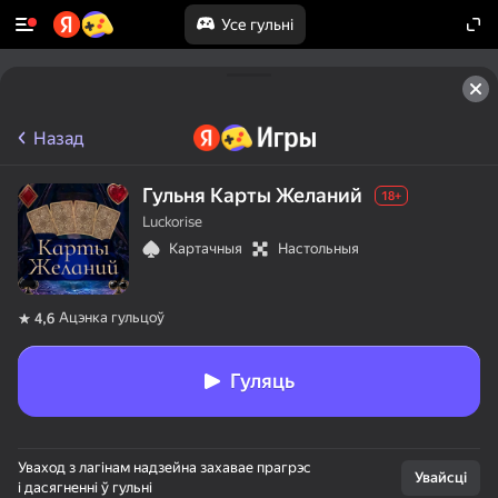
Усе гульні
Назад
Гульня Карты Желаний
18+
Luckorise
Картачныя
Настольныя
Ацэнка гульцоў
4,6
Гуляць
Уваход з лагінам надзейна захавае прагрэс
Увайсці
і дасягненні ў гульні