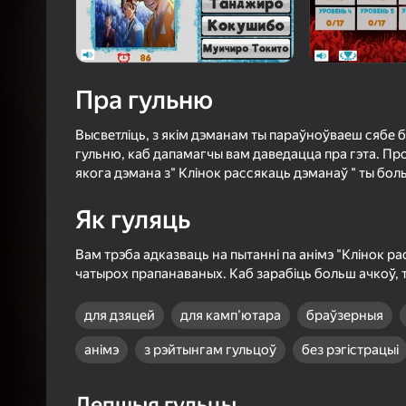
3,9
Ацэнк
Уваход з л
захавае пра
ў гульні
Пра гульню
Высветліць, з якім дэманам ты параўноўваеш сябе б
гульню, каб дапамагчы вам даведацца пра гэта. Про
якога дэмана з" Клінок рассякаць дэманаў " ты боль
Б
Як гуляць
Вам трэба адказваць на пытанні па анімэ "Клінок р
чатырох прапанаваных. Каб зарабіць больш ачкоў, т
для дзяцей
для камп’ютара
браўзерныя
анімэ
з рэйтынгам гульцоў
без рэгістрацыі
Лепшыя гульцы