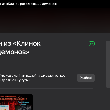
н из «Клинок рассекающий демонов»
н из «Клинок
6+
демонов»
Скасаваць
Уваход з лагінам надзейна захавае прагрэс
Увайсці
і дасягненні ў гульні
Какой ты демон
6+
из «Клинок
рассекающий
демонов»
Dagones
Віктарыны