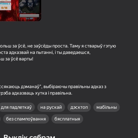
а гульцоў
агінам надзейна
Увайсці
грэс і дасягненні
Гуляць
ольш за ўсё, не заўсёды проста. Таму я стварыў гэтую
ста адказвай на пытанні, і ты даведаешся,
ш за ўсё варты!
ольш падрабязна аб гульні
ассякаюць дэманаў", выбіраючы правільны адказ з
рэба адказваць хутка і правільна.
для падлеткаў
на рускай
дэсктоп
мабільны
без спампоўвання
бясплатныя
Выклік сябрам