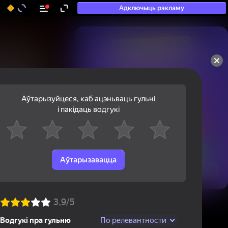
Адключыць рэкламу
50+ тап-гульняў, у якія

гуляюць нават тыя, хто

«не гуляе»
Аўтарызуйцеся, каб ацэньваць гульні
і пакідаць водгукі
Аўтарызавацца
Паглядзець