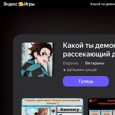
Какой ты демо
Какой ты демо
рассекающий 
Dagones
·
Віктарыны
Ацэнка гульцоў
3,9
Гуляць