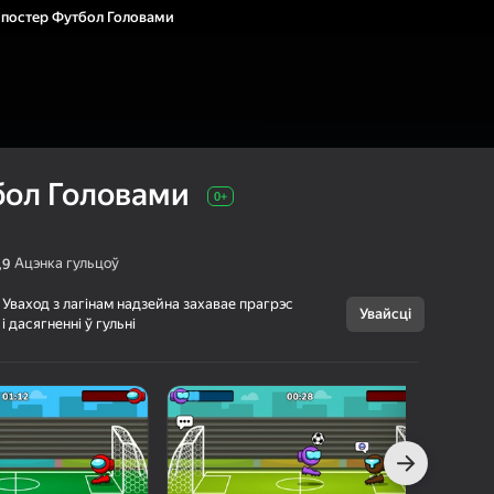
постер Футбол Головами
бол Головами
0+
Ацэнка гульцоў
,9
Уваход з лагінам надзейна захавае прагрэс
Увайсці
Скасаваць
і дасягненні ў гульні
Импостер
0+
Футбол
Головами
Qubit Games
Спорт