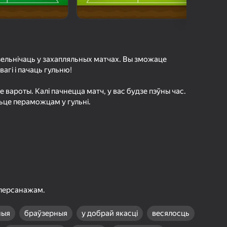
г Яндэкс Гульняў
а гульцоў
агінам надзейна
Увайсці
грэс і дасягненні
дзельнічаць у захапляльных матчах. Вы зможаце
агі і пачаць гульню!
Гуляць
е вароты. Калі пачнецца матч, у вас будзе пэўны час.
аньце пераможцам у гульні.
ольш падрабязна аб гульні
 персанажам.
ныя
браўзерныя
у добрай якасці
весялосць