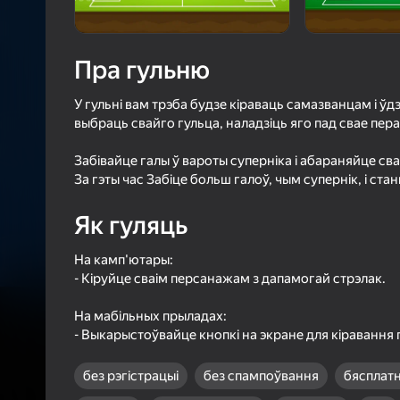
22
Рэйтын
3,9
Ацэнк
Уваход з л
Пра гульню
захавае пра
ў гульні
У гульні вам трэба будзе кіраваць самазванцам і ў
выбраць свайго гульца, наладзіць яго пад свае перав
Забівайце галы ў вароты суперніка і абараняйце сва
За гэты час Забіце больш галоў, чым супернік, і ст
Б
Як гуляць
На камп'ютары:
- Кіруйце сваім персанажам з дапамогай стрэлак.
На мабільных прыладах:
- Выкарыстоўвайце кнопкі на экране для кіравання
без рэгістрацыі
без спампоўвання
бясплат