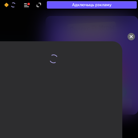
Адключыць рэкламу
50+ тап-гульняў, у якія

гуляюць нават тыя, хто

«не гуляе»
Паглядзець