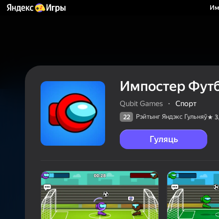
Им
Импостер Фут
Qubit Games
·
Спорт
Рэйтынг Яндэкс Гульняў
22
3
Гуляць