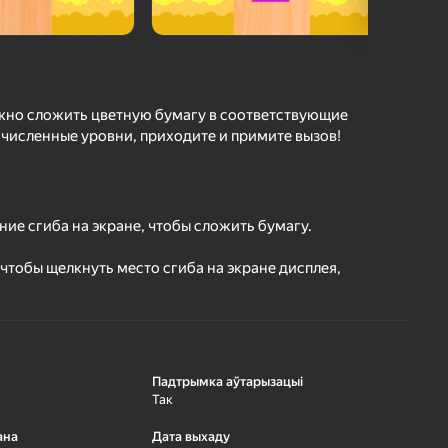
а гульцоў
агінам надзейна
Увайсці
грэс і дасягненні
жно сложить цветную бумагу в соответствующие
есчисленные уровни, приходите и примите вызов!
Гуляць
ие сгиба на экране, чтобы сложить бумагу.
ольш падрабязна аб гульні
чтобы щелкнуть место сгиба на экране дисплея,
Падтрымка аўтарызацыі
Так
ана
Дата выхаду