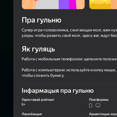
3,9
Ацэнк
Уваход з л
захавае пра
Пра гульню
ў гульні
Супер игра-головоломка, сжигающая мозг, вам ну
узоры, чтобы развить свой мозг, здесь вас ждут б
Як гуляць
Работа с мобильным телефоном: щелкните положен
Б
Работа с компьютером: используйте кнопку мыши, 
чтобы сложить бумагу.
Інфармацыя пра гульню
Узроставай рэйтынг
Платформы
6+
Лакалізацыя
Арыентацыя экр