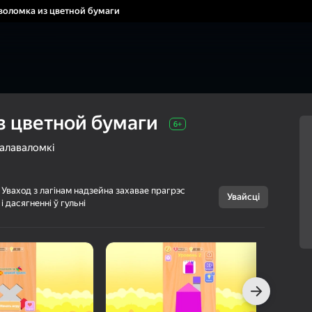
воломка из цветной бумаги
з цветной бумаги
6+
алаваломкі
Уваход з лагінам надзейна захавае прагрэс
Увайсці
і дасягненні ў гульні
Скасаваць
Головоломка из
6+
цветной бумаги
haoda games
Аркады
Галаваломкі