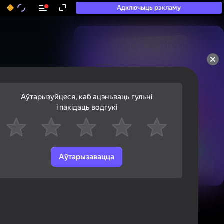
Адключыць рэкламу
50+ тап-гульняў, у якія

гуляюць нават тыя, хто

«не гуляе»
Аўтарызуйцеся, каб ацэньваць гульні
і пакідаць водгукі
Аўтарызавацца
Паглядзець