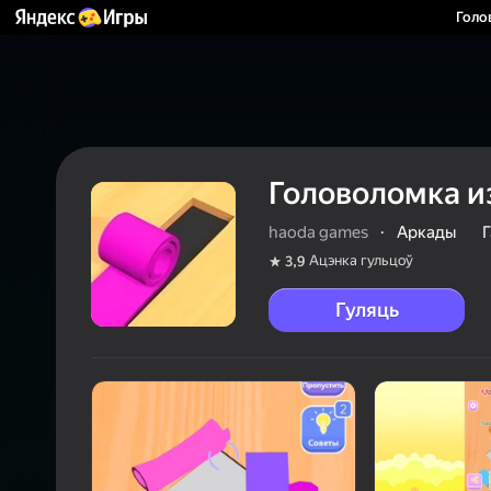
Голо
Головоломка и
haoda games
·
Аркады
Г
Ацэнка гульцоў
3,9
Гуляць