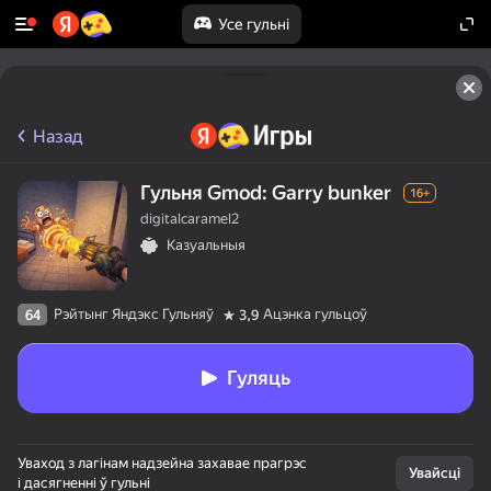
Усе гульні
Назад
Гульня Gmod: Garry bunker
16+
digitalcaramel2
Казуальныя
Рэйтынг Яндэкс Гульняў
Ацэнка гульцоў
64
3,9
Гуляць
Уваход з лагінам надзейна захавае прагрэс
Увайсці
і дасягненні ў гульні