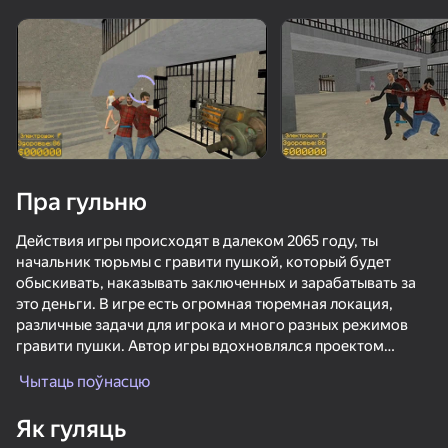
Павярніце прыладу
Гульня працуе толькі ў гарызантальнай
арыентацыі
Пра гульню
Действия игры происходят в далеком 2065 году, ты
начальник тюрьмы с гравити пушкой, который будет
обыскивать, наказывать заключенных и зарабатывать за
это деньги. В игре есть огромная тюремная локация,
различные задачи для игрока и много разных режимов
гравити пушки. Автор игры вдохновлялся проектом
ГУЛЯЦЬ
"Garry's Mod" и "Half Life 2"!
Чытаць поўнасцю
Як гуляць