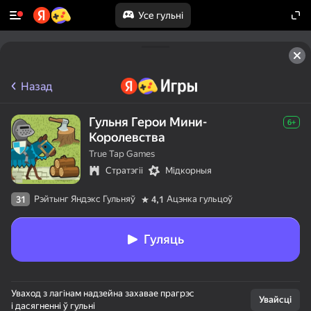
Усе гульні
Назад
Гульня Герои Мини-
6+
Королевства
True Tap Games
Стратэгіі
Мідкорныя
Рэйтынг Яндэкс Гульняў
Ацэнка гульцоў
31
4,1
Гуляць
Уваход з лагінам надзейна захавае прагрэс
Увайсці
і дасягненні ў гульні