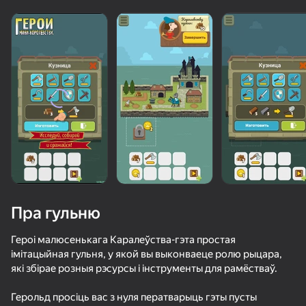
Пра гульню
Героі малюсенькага Каралеўства-гэта простая
імітацыйная гульня, у якой вы выконваеце ролю рыцара,
які збірае розныя рэсурсы і інструменты для рамёстваў.
78
50+ лепшых гульняў, у якія гуляюць

55
48
39
нават тыя, хто «не гуляе»
Твоя Армия: Масштабная битва
Куриный Выстрел
Пьяный Рэгдолл: Поход в Ларек
Герольд просіць вас з нуля ператварыць гэты пусты